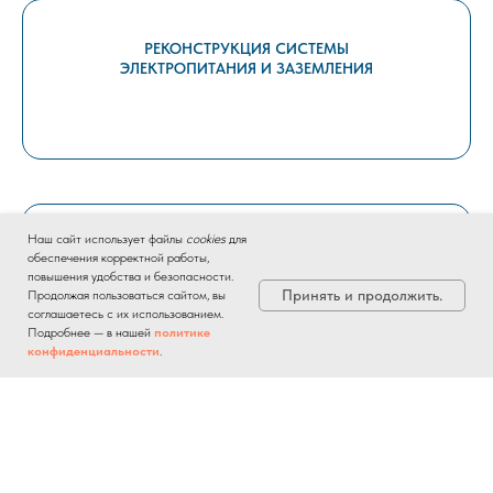
РЕКОНСТРУКЦИЯ СИСТЕМЫ
ЭЛЕКТРОПИТАНИЯ И ЗАЗЕМЛЕНИЯ
Наш сайт использует файлы
cookies
для
СОЗДАНИЕ ОСНОВНОЙ И
обеспечения корректной работы,
АВАРИЙНОЙ СИСТЕМЫ ОСВЕЩЕНИЯ
повышения удобства и безопасности.
Принять и продолжить.
Продолжая пользоваться сайтом, вы
соглашаетесь с их использованием.
Подробнее — в нашей
политике
конфиденциальности
.
ПЕРЕНОСИ И МОДЕРНИЗАЦИЯ
СИСТЕМЫ КОНДИЦИОНИРОВАНИЯ