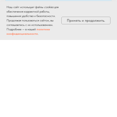
ТЕХНИЧЕСКАЯ ПОДДЕРЖКА И ОБЕСПЕЧЕНИЕ
Наш сайт использует файлы
cookies
для
БЕСПЕРЕБОЙНОЙ РАБОТЫ
обеспечения корректной работы,
повышения удобства и безопасности.
Принять и продолжить.
Продолжая пользоваться сайтом, вы
соглашаетесь с их использованием.
Подробнее — в нашей
политике
конфиденциальности
.
150 АРМ
СОПРОВОЖДЕНИЕ
ПО ВСЕМУ
АЛТАЙСКОМУ КРАЮ